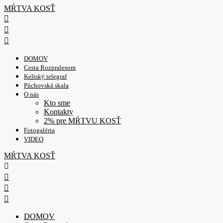
MŔTVA KOSŤ
DOMOV
Cesta Rozpralesom
Keltský telegraf
Púchovská skala
O nás
Kto sme
Kontakty
2% pre MŔTVU KOSŤ
Fotogaléria
VIDEO
MŔTVA KOSŤ
DOMOV