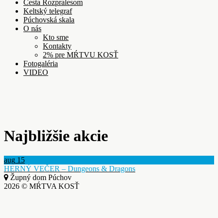
Cesta Rozpralesom
Keltský telegraf
Púchovská skala
O nás
Kto sme
Kontakty
2% pre MŔTVU KOSŤ
Fotogaléria
VIDEO
Najbližšie akcie
aug
15
HERNÝ VEČER – Dungeons & Dragons
Župný dom Púchov
2026 © MŔTVA KOSŤ